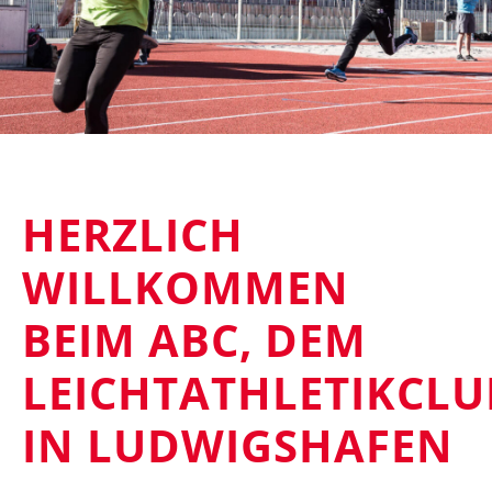
HERZLICH
WILLKOMMEN
BEIM ABC, DEM
LEICHTATHLETIKCLU
IN LUDWIGSHAFEN