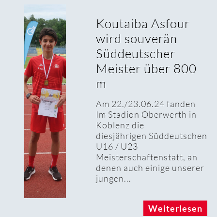
ba Asfour
38
ouverän
Ba
utscher
Wa
r über 800
27
Ins
Mäd
3.06.24 fanden
mac
on Oberwerth in
27.
die
Bah
igen Süddeutschen
SG 
3
1902
haftenstatt, an
h einige unserer
Weiterlesen